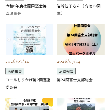
令和8年度杜蔭同窓会第1
岩崎智子さん（高校39回
回理事会
生）
2026/07/14
2026/07/14
活動報告
活動報告
コールもりかげ第2回運営
第24回富士支部総会
委員会