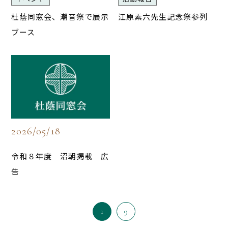
杜蔭同窓会、潮音祭で展示
江原素六先生記念祭参列
ブース
2026/05/18
令和８年度 沼朝掲載 広
告
1
9