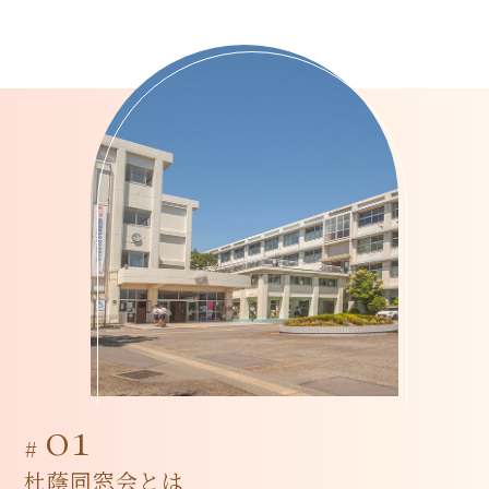
01
#
杜蔭同窓会とは